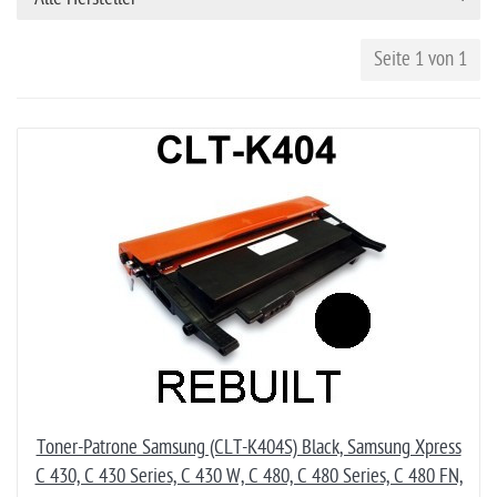
Seite 1 von 1
Toner-Patrone Samsung (CLT-K404S) Black, Samsung Xpress
C 430, C 430 Series, C 430 W, C 480, C 480 Series, C 480 FN,