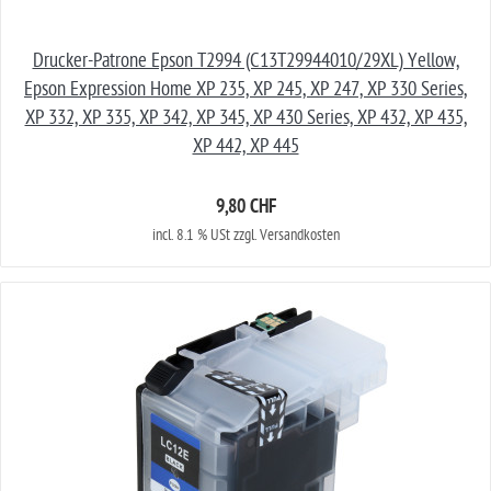
Drucker-Patrone Epson T2994 (C13T29944010/29XL) Yellow,
Epson Expression Home XP 235, XP 245, XP 247, XP 330 Series,
XP 332, XP 335, XP 342, XP 345, XP 430 Series, XP 432, XP 435,
XP 442, XP 445
9,80 CHF
incl. 8.1 % USt zzgl. Versandkosten