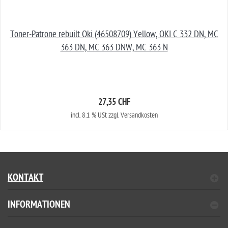
Toner-Patrone rebuilt Oki (46508709) Yellow, OKI C 332 DN, MC
363 DN, MC 363 DNW, MC 363 N
27,35 CHF
incl. 8.1 % USt zzgl. Versandkosten
KONTAKT
INFORMATIONEN