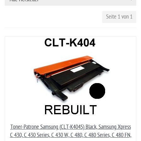
Seite 1 von 1
Toner-Patrone Samsung (CLT-K404S) Black, Samsung Xpress
C 430, C 430 Series, C 430 W, C 480, C 480 Series, C 480 FN,