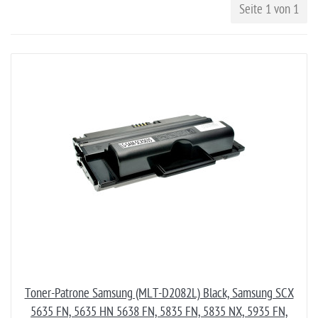
Seite 1 von 1
Toner-Patrone Samsung (MLT-D2082L) Black, Samsung SCX
5635 FN, 5635 HN 5638 FN, 5835 FN, 5835 NX, 5935 FN,