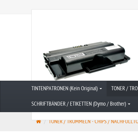
preiswert, fair und kompetent
TINTENPATRONEN (Kein Original)
TONER / TRO
SCHRIFTBÄNDER / ETIKETTEN (Dymo / Brother)
S
TONER / TROMMELN - CHIPS / NACHFÜLLTONE
t
a