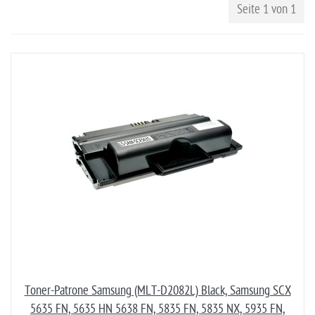
Seite 1 von 1
Toner-Patrone Samsung (MLT-D2082L) Black, Samsung SCX
5635 FN, 5635 HN 5638 FN, 5835 FN, 5835 NX, 5935 FN,