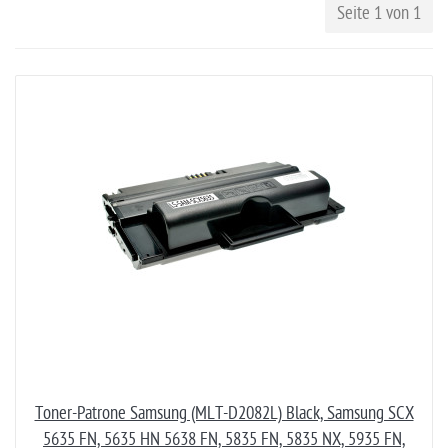
Seite 1 von 1
Toner-Patrone Samsung (MLT-D2082L) Black, Samsung SCX
5635 FN, 5635 HN 5638 FN, 5835 FN, 5835 NX, 5935 FN,