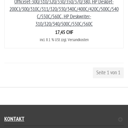
OfficeJet-300/310/320/330/350/370/380, HP DeskJet-
200CI/300/310C/311/320/330/340C/400C/420C/500C/540
C/550C/560C, HP Deskwriter-
310/320/340/500C/550C/560C
17,45 CHF
incl. 8.1 % USt zzgl. Versandkosten
Seite 1 von 1
KONTAKT