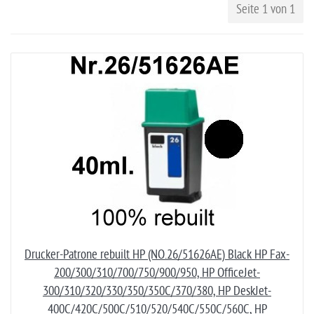
Seite 1 von 1
Drucker-Patrone rebuilt HP (NO.26/51626AE) Black HP Fax-
200/300/310/700/750/900/950, HP OfficeJet-
300/310/320/330/350/350C/370/380, HP DeskJet-
400C/420C/500C/510/520/540C/550C/560C, HP