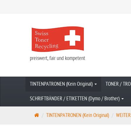
preiswert, fair und kompetent
TINTENPATRONEN (Kein Original)
TONER / TRO
SCHRIFTBÄNDER / ETIKETTEN (Dymo / Brother)
S
TINTENPATRONEN (Kein Original)
WEITER
t
a