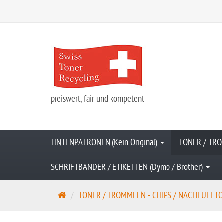
preiswert, fair und kompetent
TINTENPATRONEN (Kein Original)
TONER / TRO
SCHRIFTBÄNDER / ETIKETTEN (Dymo / Brother)
S
TONER / TROMMELN - CHIPS / NACHFÜLLTONE
t
a