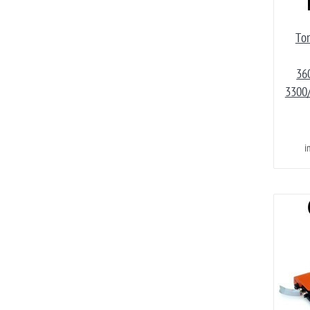
Ton
36
3300
i