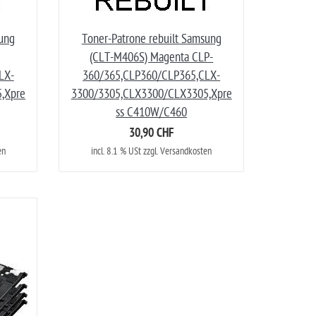
sung
Toner-Patrone rebuilt Samsung
(CLT-M406S) Magenta CLP-
LX-
360/365,CLP360/CLP365,CLX-
,Xpre
3300/3305,CLX3300/CLX3305,Xpre
ss C410W/C460
30,90 CHF
en
incl. 8.1 % USt zzgl. Versandkosten