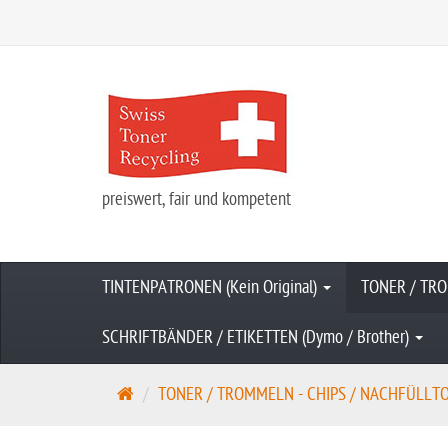
preiswert, fair und kompetent
TINTENPATRONEN (Kein Original)
TONER / TRO
SCHRIFTBÄNDER / ETIKETTEN (Dymo / Brother)
S
TONER / TROMMELN - CHIPS / NACHFÜLLTONE
t
a