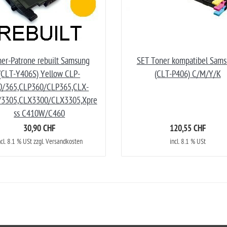
er-Patrone rebuilt Samsung
SET Toner kompatibel Sam
(CLT-Y406S) Yellow CLP-
(CLT-P406) C/M/Y/K
0/365,CLP360/CLP365,CLX-
/3305,CLX3300/CLX3305,Xpre
ss C410W/C460
30,90 CHF
120,55 CHF
ncl. 8.1 % USt zzgl. Versandkosten
incl. 8.1 % USt