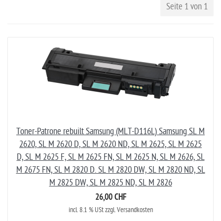
Seite 1 von 1
Toner-Patrone rebuilt Samsung (MLT-D116L) Samsung SL M
2620, SL M 2620 D, SL M 2620 ND, SL M 2625, SL M 2625
D, SL M 2625 F, SL M 2625 FN, SL M 2625 N, SL M 2626, SL
M 2675 FN, SL M 2820 D. SL M 2820 DW, SL M 2820 ND, SL
M 2825 DW, SL M 2825 ND, SL M 2826
26,00 CHF
incl. 8.1 % USt zzgl. Versandkosten