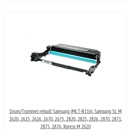
Drum/Trommel rebuilt Samsung (MLT-R116), Samsung SL M
2620, 2625, 2626, 2670, 2675, 2820, 2825, 2826, 2870, 2871,
2875, 2876, Xpress M 2620