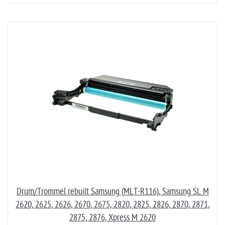
Drum/Trommel rebuilt Samsung (MLT-R116), Samsung SL M
2620, 2625, 2626, 2670, 2675, 2820, 2825, 2826, 2870, 2871,
2875, 2876, Xpress M 2620