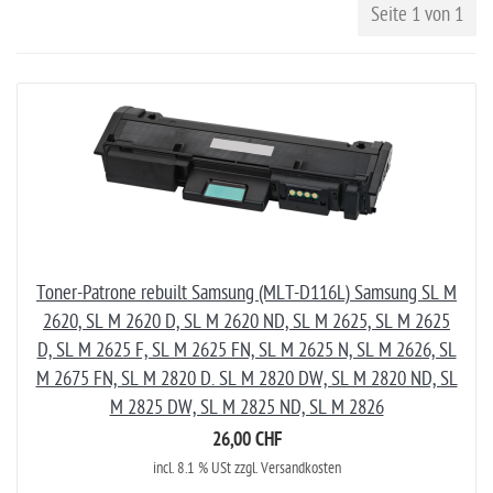
Seite 1 von 1
Toner-Patrone rebuilt Samsung (MLT-D116L) Samsung SL M
2620, SL M 2620 D, SL M 2620 ND, SL M 2625, SL M 2625
D, SL M 2625 F, SL M 2625 FN, SL M 2625 N, SL M 2626, SL
M 2675 FN, SL M 2820 D. SL M 2820 DW, SL M 2820 ND, SL
M 2825 DW, SL M 2825 ND, SL M 2826
26,00 CHF
incl. 8.1 % USt zzgl. Versandkosten