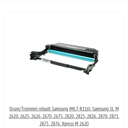
Drum/Trommel rebuilt Samsung (MLT-R116), Samsung SL M
2620, 2625, 2626, 2670, 2675, 2820, 2825, 2826, 2870, 2871,
2875, 2876, Xpress M 2620