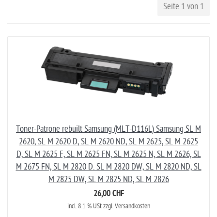
Seite 1 von 1
Toner-Patrone rebuilt Samsung (MLT-D116L) Samsung SL M
2620, SL M 2620 D, SL M 2620 ND, SL M 2625, SL M 2625
D, SL M 2625 F, SL M 2625 FN, SL M 2625 N, SL M 2626, SL
M 2675 FN, SL M 2820 D. SL M 2820 DW, SL M 2820 ND, SL
M 2825 DW, SL M 2825 ND, SL M 2826
26,00 CHF
incl. 8.1 % USt zzgl. Versandkosten