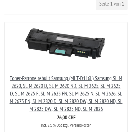
Seite 1 von 1
Toner-Patrone rebuilt Samsung (MLT-D116L) Samsung SL M
2620, SL M 2620 D, SL M 2620 ND, SL M 2625, SL M 2625
D, SL M 2625 F, SL M 2625 FN, SL M 2625 N, SL M 2626, SL
M 2675 FN, SL M 2820 D. SL M 2820 DW, SL M 2820 ND, SL
M 2825 DW, SL M 2825 ND, SL M 2826
26,00 CHF
incl. 8.1 % USt zzgl. Versandkosten