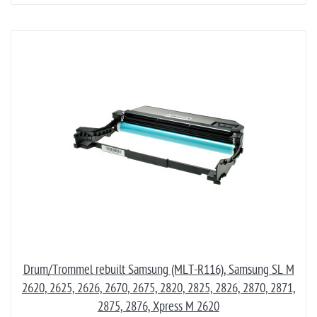
Drum/Trommel rebuilt Samsung (MLT-R116), Samsung SL M
2620, 2625, 2626, 2670, 2675, 2820, 2825, 2826, 2870, 2871,
2875, 2876, Xpress M 2620