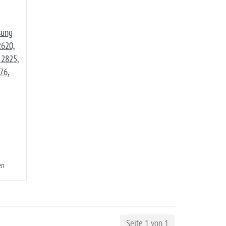
sung
2620,
 2825,
76,
en
Seite 1 von 1