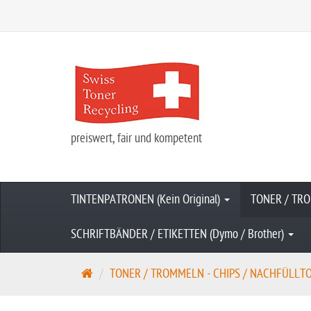
preiswert, fair und kompetent
TINTENPATRONEN (Kein Original)
TONER / TRO
SCHRIFTBÄNDER / ETIKETTEN (Dymo / Brother)
S
TONER / TROMMELN - CHIPS / NACHFÜLLTONE
t
a