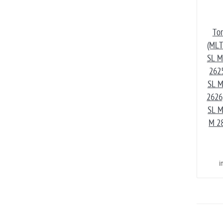
Ton
(MLT
SL M
2625
SL M
2626
SL M
M 2
i