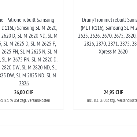
er-Patrone rebuilt Samsung
Drum/Trommel rebuilt Sam
-D116L) Samsung SL M 2620,
(MLT-R116), Samsung SL M 
 2620 D, SL M 2620 ND, SL M
2625, 2626, 2670, 2675, 2820,
, SL M 2625 D, SL M 2625 F,
2826, 2870, 2871, 2875, 28
 2625 FN, SL M 2625 N, SL M
Xpress M 2620
, SL M 2675 FN, SL M 2820 D.
 2820 DW, SL M 2820 ND, SL
825 DW, SL M 2825 ND, SL M
2826
26,00 CHF
24,95 CHF
ncl. 8.1 % USt zzgl. Versandkosten
incl. 8.1 % USt zzgl. Versandkost