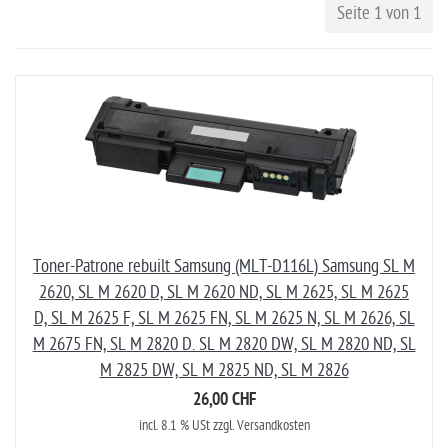
Seite 1 von 1
Toner-Patrone rebuilt Samsung (MLT-D116L) Samsung SL M
2620, SL M 2620 D, SL M 2620 ND, SL M 2625, SL M 2625
D, SL M 2625 F, SL M 2625 FN, SL M 2625 N, SL M 2626, SL
M 2675 FN, SL M 2820 D. SL M 2820 DW, SL M 2820 ND, SL
M 2825 DW, SL M 2825 ND, SL M 2826
26,00 CHF
incl. 8.1 % USt zzgl. Versandkosten