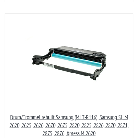
Drum/Trommel rebuilt Samsung (MLT-R116), Samsung SL M
2620, 2625, 2626, 2670, 2675, 2820, 2825, 2826, 2870, 2871,
2875, 2876, Xpress M 2620