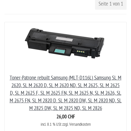
Seite 1 von 1
Toner-Patrone rebuilt Samsung (MLT-D116L) Samsung SL M
2620, SL M 2620 D, SL M 2620 ND, SL M 2625, SL M 2625
D, SL M 2625 F, SL M 2625 FN, SL M 2625 N, SL M 2626, SL
M 2675 FN, SL M 2820 D. SL M 2820 DW, SL M 2820 ND, SL
M 2825 DW, SL M 2825 ND, SL M 2826
26,00 CHF
incl. 8.1 % USt zzgl. Versandkosten