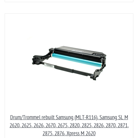
Drum/Trommel rebuilt Samsung (MLT-R116), Samsung SL M
2620, 2625, 2626, 2670, 2675, 2820, 2825, 2826, 2870, 2871,
2875, 2876, Xpress M 2620