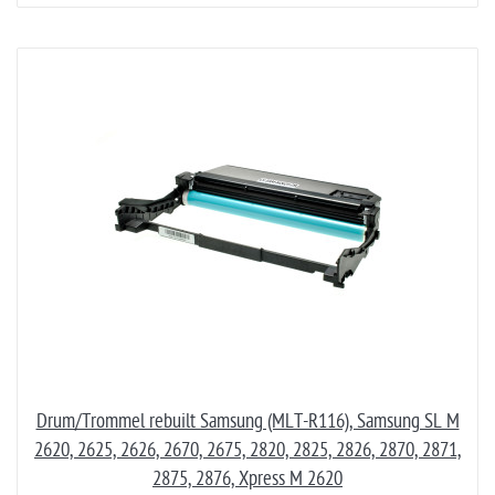
Drum/Trommel rebuilt Samsung (MLT-R116), Samsung SL M
2620, 2625, 2626, 2670, 2675, 2820, 2825, 2826, 2870, 2871,
2875, 2876, Xpress M 2620