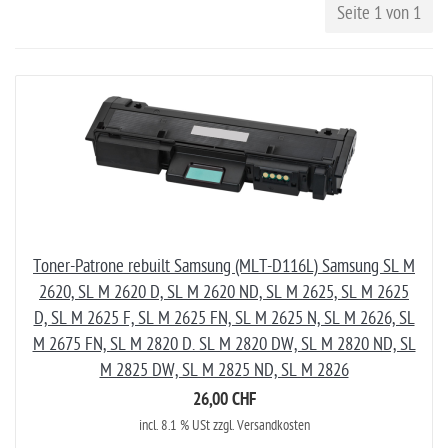
Seite 1 von 1
Toner-Patrone rebuilt Samsung (MLT-D116L) Samsung SL M
2620, SL M 2620 D, SL M 2620 ND, SL M 2625, SL M 2625
D, SL M 2625 F, SL M 2625 FN, SL M 2625 N, SL M 2626, SL
M 2675 FN, SL M 2820 D. SL M 2820 DW, SL M 2820 ND, SL
M 2825 DW, SL M 2825 ND, SL M 2826
26,00 CHF
incl. 8.1 % USt zzgl. Versandkosten