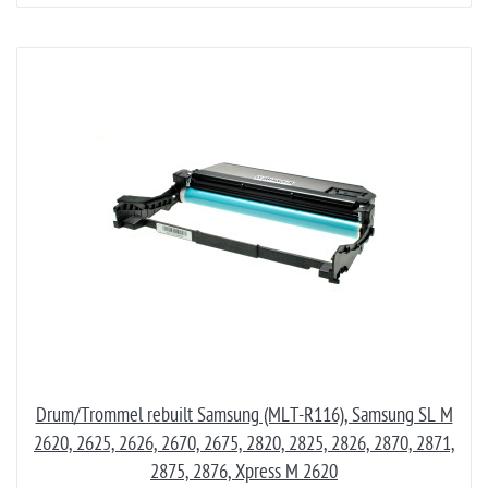
Drum/Trommel rebuilt Samsung (MLT-R116), Samsung SL M
2620, 2625, 2626, 2670, 2675, 2820, 2825, 2826, 2870, 2871,
2875, 2876, Xpress M 2620