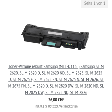
Seite 1 von 1
Toner-Patrone rebuilt Samsung (MLT-D116L) Samsung SL M
2620, SL M 2620 D, SL M 2620 ND, SL M 2625, SL M 2625
D, SL M 2625 F, SL M 2625 FN, SL M 2625 N, SL M 2626, SL
M 2675 FN, SL M 2820 D. SL M 2820 DW, SL M 2820 ND, SL
M 2825 DW, SL M 2825 ND, SL M 2826
26,00 CHF
incl. 8.1 % USt zzgl. Versandkosten