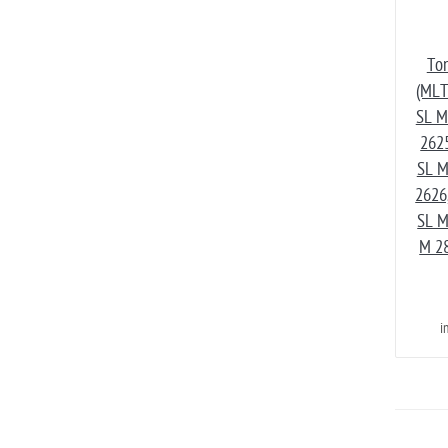
Ton
(MLT
SL M
2625
SL M
2626
SL M
M 2
i