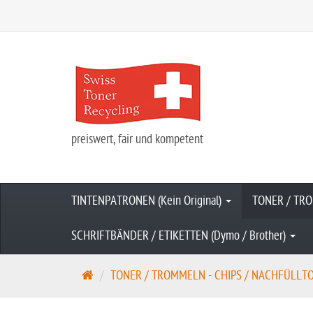
preiswert, fair und kompetent
TINTENPATRONEN (Kein Original)
TONER / TRO
SCHRIFTBÄNDER / ETIKETTEN (Dymo / Brother)
S
TONER / TROMMELN - CHIPS / NACHFÜLLTONE
t
a