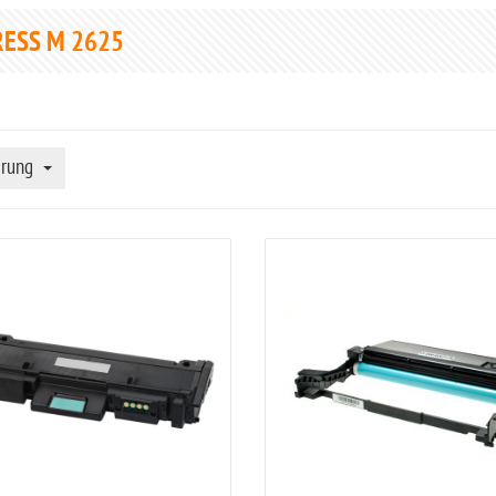
ESS M 2625
erung