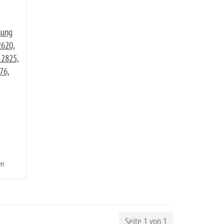
sung
2620,
 2825,
76,
en
Seite 1 von 1