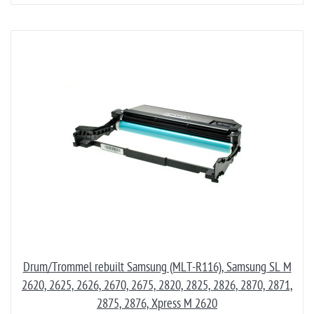
Drum/Trommel rebuilt Samsung (MLT-R116), Samsung SL M
2620, 2625, 2626, 2670, 2675, 2820, 2825, 2826, 2870, 2871,
2875, 2876, Xpress M 2620