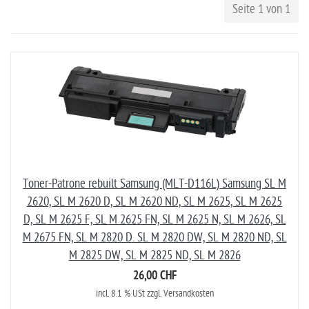
Seite 1 von 1
Toner-Patrone rebuilt Samsung (MLT-D116L) Samsung SL M
2620, SL M 2620 D, SL M 2620 ND, SL M 2625, SL M 2625
D, SL M 2625 F, SL M 2625 FN, SL M 2625 N, SL M 2626, SL
M 2675 FN, SL M 2820 D. SL M 2820 DW, SL M 2820 ND, SL
M 2825 DW, SL M 2825 ND, SL M 2826
26,00 CHF
incl. 8.1 % USt zzgl. Versandkosten