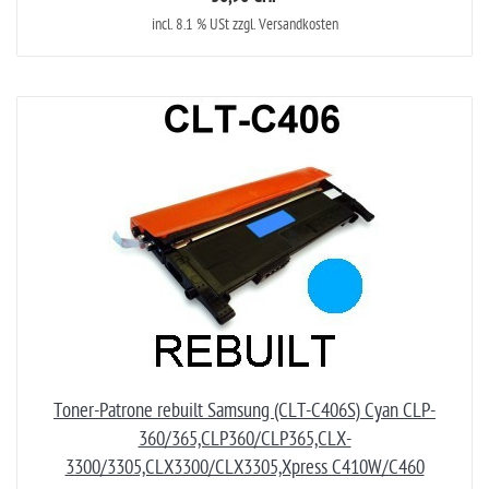
incl. 8.1 % USt zzgl. Versandkosten
Toner-Patrone rebuilt Samsung (CLT-C406S) Cyan CLP-
360/365,CLP360/CLP365,CLX-
3300/3305,CLX3300/CLX3305,Xpress C410W/C460