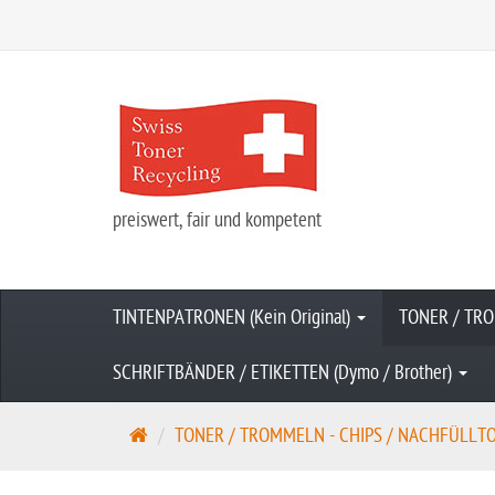
preiswert, fair und kompetent
TINTENPATRONEN (Kein Original)
TONER / TRO
SCHRIFTBÄNDER / ETIKETTEN (Dymo / Brother)
S
TONER / TROMMELN - CHIPS / NACHFÜLLTONE
t
a