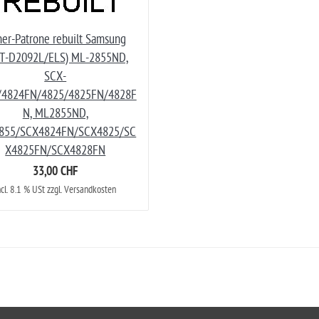
er-Patrone rebuilt Samsung
T-D2092L/ELS) ML-2855ND,
SCX-
/4824FN/4825/4825FN/4828F
N, ML2855ND,
855/SCX4824FN/SCX4825/SC
X4825FN/SCX4828FN
33,00 CHF
ncl. 8.1 % USt zzgl. Versandkosten