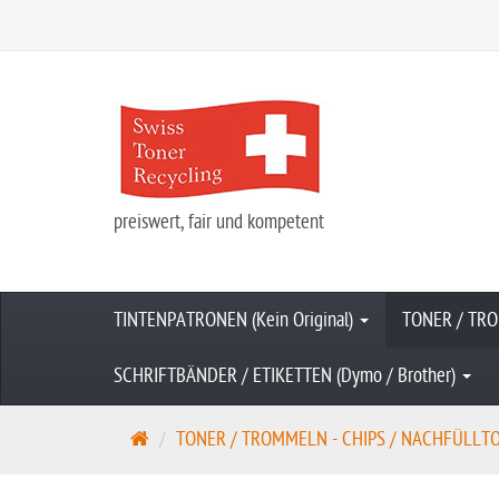
preiswert, fair und kompetent
TINTENPATRONEN (Kein Original)
TONER / TRO
SCHRIFTBÄNDER / ETIKETTEN (Dymo / Brother)
S
TONER / TROMMELN - CHIPS / NACHFÜLLTONE
t
a