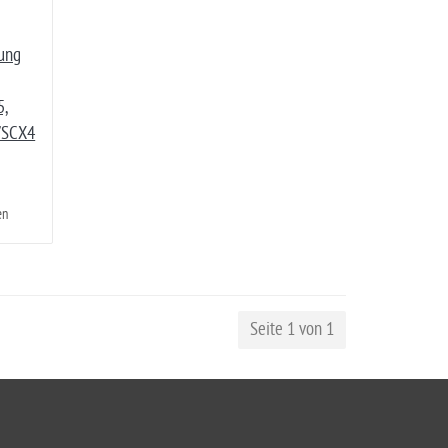
sung
,
/SCX4
en
Seite 1 von 1