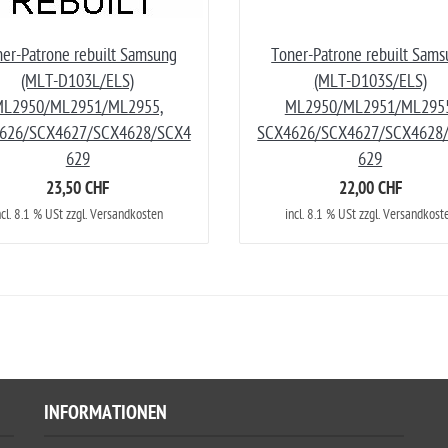
er-Patrone rebuilt Samsung
Toner-Patrone rebuilt Sam
(MLT-D103L/ELS)
(MLT-D103S/ELS)
ML2950/ML2951/ML2955,
ML2950/ML2951/ML2955
626/SCX4627/SCX4628/SCX4
SCX4626/SCX4627/SCX4628
629
629
23,50 CHF
22,00 CHF
ncl. 8.1 % USt zzgl. Versandkosten
incl. 8.1 % USt zzgl. Versandkost
INFORMATIONEN