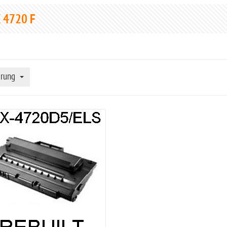
 4720 F
erung