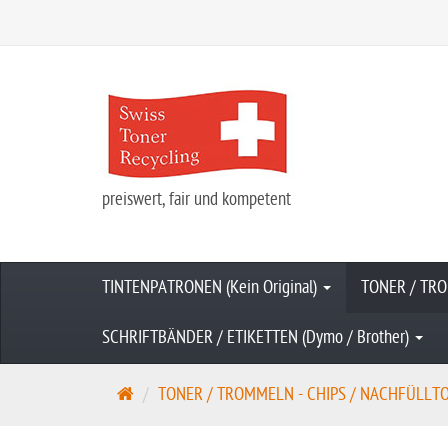
preiswert, fair und kompetent
TINTENPATRONEN (Kein Original)
TONER / TRO
SCHRIFTBÄNDER / ETIKETTEN (Dymo / Brother)
S
TONER / TROMMELN - CHIPS / NACHFÜLLTONE
t
a