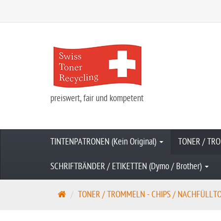
preiswert, fair und kompetent
TINTENPATRONEN (Kein Original)
TONER / TRO
SCHRIFTBÄNDER / ETIKETTEN (Dymo / Brother)
S
TONER / TROMMELN - CHIPS / NACHFÜLLTONE
t
a