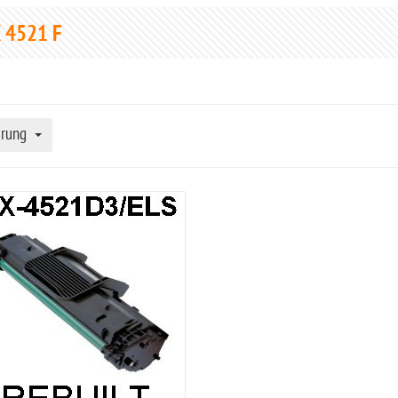
 4521 F
erung