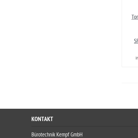
Ton
S
i
KONTAKT
Bürotechnik Kempf GmbH