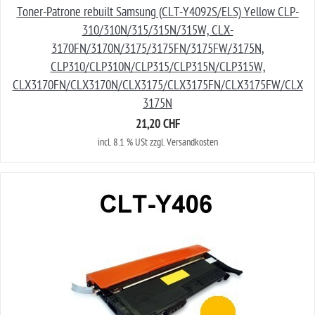
Toner-Patrone rebuilt Samsung (CLT-Y4092S/ELS) Yellow CLP-
310/310N/315/315N/315W, CLX-
3170FN/3170N/3175/3175FN/3175FW/3175N,
CLP310/CLP310N/CLP315/CLP315N/CLP315W,
CLX3170FN/CLX3170N/CLX3175/CLX3175FN/CLX3175FW/CLX
3175N
21,20 CHF
incl. 8.1 % USt zzgl. Versandkosten