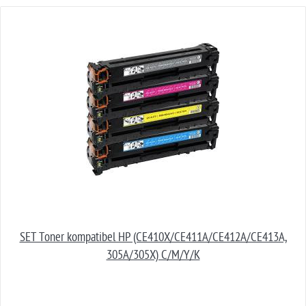
SET Toner kompatibel HP (CE410X/CE411A/CE412A/CE413A,
305A/305X) C/M/Y/K