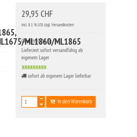
29,95 CHF
incl. 8.1 % USt zzgl. Versandkosten
1865,
ML1675/ML1860/ML1865
Gewicht 0,02 kg
Lieferzeit sofort versandfähig ab
eigenem Lager
sofort ab eigenem Lager lieferbar
In den Warenkorb