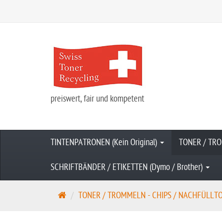
preiswert, fair und kompetent
TINTENPATRONEN (Kein Original)
TONER / TRO
SCHRIFTBÄNDER / ETIKETTEN (Dymo / Brother)
S
TONER / TROMMELN - CHIPS / NACHFÜLLTONE
t
a