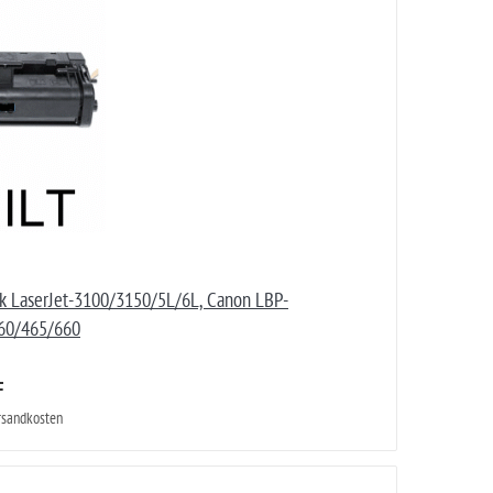
ck LaserJet-3100/3150/5L/6L, Canon LBP-
60/465/660
F
ersandkosten