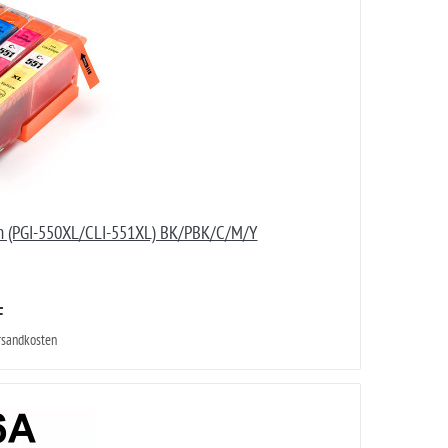
on (PGI-550XL/CLI-551XL) BK/PBK/C/M/Y
F
ersandkosten