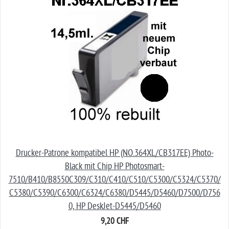
Drucker-Patrone kompatibel HP (NO.364XL/CB317EE) Photo-
Black mit Chip HP Photosmart-
7510/B410/B8550C309/C310/C410/C510/C5300/C5324/C5370/
C5380/C5390/C6300/C6324/C6380/D5445/D5460/D7500/D756
0, HP DeskJet-D5445/D5460
9,20 CHF