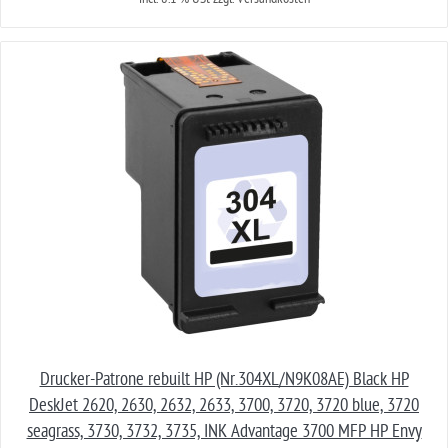
Drucker-Patrone rebuilt HP (Nr.304XL/N9K08AE) Black HP
DeskJet 2620, 2630, 2632, 2633, 3700, 3720, 3720 blue, 3720
seagrass, 3730, 3732, 3735, INK Advantage 3700 MFP HP Envy