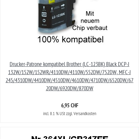
Drucker-Patrone kompatibel Brother (LC-123BK) Black DCP-J
132W/152W/152WR/4110DW/4110W/552DW/752DW, MFC-J
245/4310DW/4410DW/4510DW/4610DW/4710DW/6520DW/67
20DW/6920DW/870DW
6,95 CHF
incl. 8.1 % USt zzgl. Versandkosten